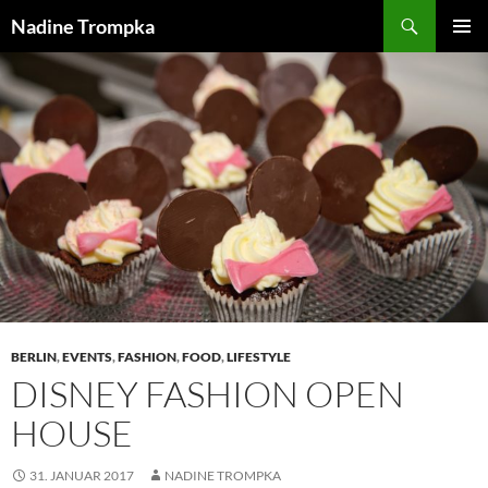
Zum
Suchen
Nadine Trompka
Inhalt
PRIMÄR
springen
MENÜ
BERLIN
,
EVENTS
,
FASHION
,
FOOD
,
LIFESTYLE
DISNEY FASHION OPEN
HOUSE
31. JANUAR 2017
NADINE TROMPKA