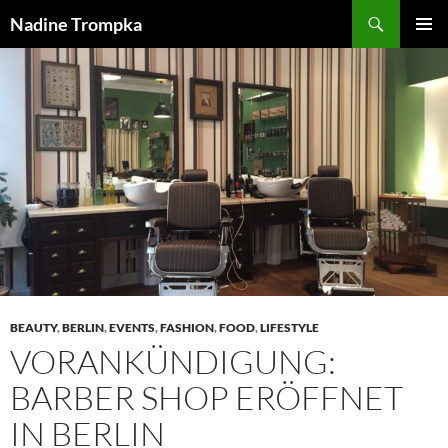
Zum
Suchen
Nadine Trompka
Inhalt
PRIMÄR
springen
MENÜ
BEAUTY
,
BERLIN
,
EVENTS
,
FASHION
,
FOOD
,
LIFESTYLE
VORANKÜNDIGUNG:
BARBER SHOP ERÖFFNET
IN BERLIN