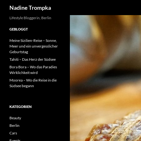
Suchen
Nadine Trompka
Zum
Lifestyle Bloggerin, Berlin
Inhalt
GEBLOGGT
springen
Meine Sizilien-Reise – Sonne,
Meer und ein unvergesslicher
Geburtstag
Tahiti – Das Herz der Südsee
Bora Bora – Wo das Paradies
Wirklichkeit wird
Moorea – Wo die Reise in die
Südsee begann
KATEGORIEN
Beauty
Berlin
Cars
Events