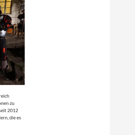
reich
onen zu
seit 2012
rn, die es