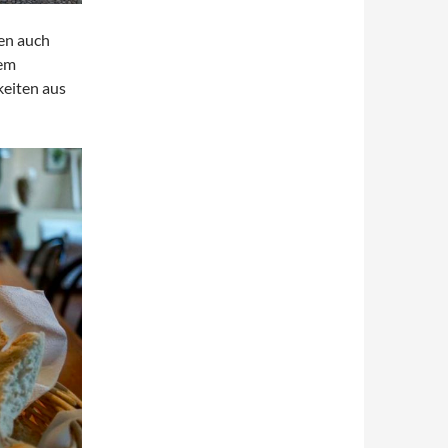
en auch
dem
keiten aus